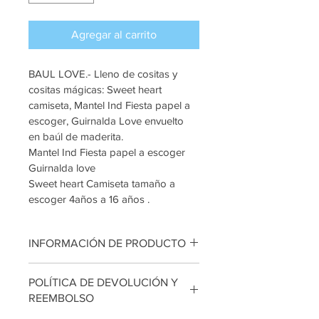
Agregar al carrito
BAUL LOVE.- Lleno de cositas y 
cositas mágicas: Sweet heart 
camiseta, Mantel Ind Fiesta papel a 
escoger, Guirnalda Love envuelto 
en baúl de maderita. 
Mantel Ind Fiesta papel a escoger 
Guirnalda love 
Sweet heart Camiseta tamaño a 
escoger 4años a 16 años . 
INFORMACIÓN DE PRODUCTO
Mantel Ind Fiesta papel a escoger 
POLÍTICA DE DEVOLUCIÓN Y
Guirnalda love 
REEMBOLSO
Sweet heart Camiseta tamaño a 
escoger 4años a 16 años . 