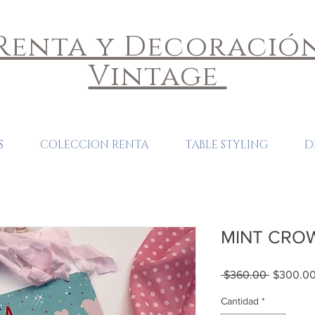
Renta y Decoració
Vintage
S
COLECCION RENTA
TABLE STYLING
D
MINT CROW
Precio
 $360.00 
$300.0
Cantidad
*