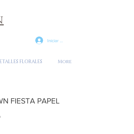
n
Iniciar sesión
ETALLES FLORALES
More
N FIESTA PAPEL
Precio
0
de
oferta