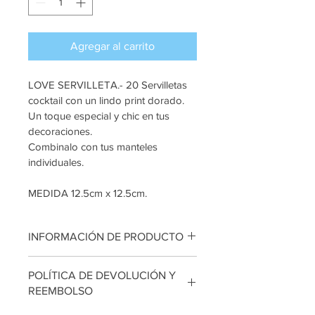
Agregar al carrito
LOVE SERVILLETA.- 20 Servilletas 
cocktail con un lindo print dorado. 
Un toque especial y chic en tus 
decoraciones. 
Combinalo con tus manteles 
individuales.
MEDIDA 12.5cm x 12.5cm. 
INFORMACIÓN DE PRODUCTO
Soy la descripción de un producto. 
POLÍTICA DE DEVOLUCIÓN Y
Soy el lugar ideal para agregar 
REEMBOLSO
detalles sobre tu producto, así como 
tamaño, materiales, instrucciones de 