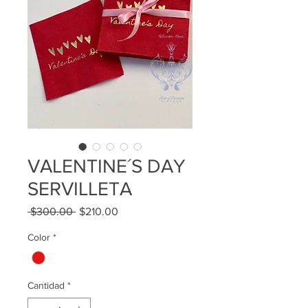
VALENTINE´S DAY
SERVILLETA
Precio
Precio
 $300.00 
$210.00
de
oferta
Color
*
Cantidad
*