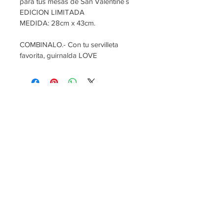
para tus mesas de San Valentine´s 
EDICION LIMITADA 
MEDIDA: 28cm x 43cm.
COMBINALO.- Con tu servilleta 
favorita, guirnalda LOVE 
rentaydecoracionvintage@hotmail.com
818 459 49 20