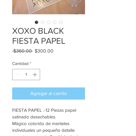
XOXO BLACK
FIESTA PAPEL
Precio
Precio
 $360.00 
$300.00
de
oferta
Cantidad
*
Agregar al carrito
FIESTA PAPEL .-12 Piezas papel 
satinado desechables.
Mágico colorido de manteles 
individuales un pequeño detalle 